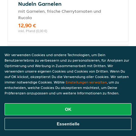
Nudeln Garnelen
mit Garnelen, frische Cherrytomaten und
Rucola
12,90 €
inkl. Pfand (0,00 €)
Fisch
Wir verwenden Cookies und andere Technologien, um Dein
Benutzererlebnis zu verbessern und zu personalisieren, für Analysen zur
Alle Gerichte werden mit Pommes frites, einem kleinen Salat und
Optimierung und Werbung in Zusammenarbeit mit Dritten. Wir
Dip serviert.
verwenden unsere eigenen Cookies und Cookies von Dritten. Wenn Du
auf OK klickst, akzeptierst Du die Verwendung aller Cookies. Wir setzen
immer notwendige Cookies. Wähle
Einstellungen verwalten
, um zu
entscheiden, welche Cookies Du akzeptieren möchtest, um Deine
Calamares
Präferenzen anzupassen und um weitere Informationen zu finden.
mit Remoulade
11,99 €
OK
inkl. Pfand (0,00 €)
Online Essen Bestellen
Essentielle
Aufläufe